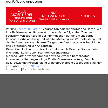
der Fußzeile anpassen.
ALLE
NUR
AKZEPTIEREN
OPTIONEN
NOTWENDIGE
Tracking und
Weiter mit PUR-Abo
Personalisierung
Wir und
unsere
186
Partner
verarbeiten personenbezogene Daten, wie
Ihre IP-Adresse und Browser-Attribute für die folgenden Zwecke
:
Speichern von oder Zugriff auf Informationen auf einem Endgerät;
Personalisierte Werbung und Inhalte, Messung von Werbeleistung und
der Performance von Inhalten, Zielgruppenforschung sowie Entwicklung
und Verbesserung von Angeboten
.
Diese Zwecke können unter Umständen auch
:
Genaue Standortdaten
und Identifikation durch Scannen von Endgeräten
.
Manche Partner verwenden für gewisse Zwecke berechtigtes
Interesse als Rechtsgrundlage für die Datenverarbeitung. Details
dazu, sowie die Möglichkeit Ihr Widerspruchsrecht auszuüben, sind hier
verfügbar
:
unsere
186
Partner
Impressum
|
Datenschutzrichtlinie