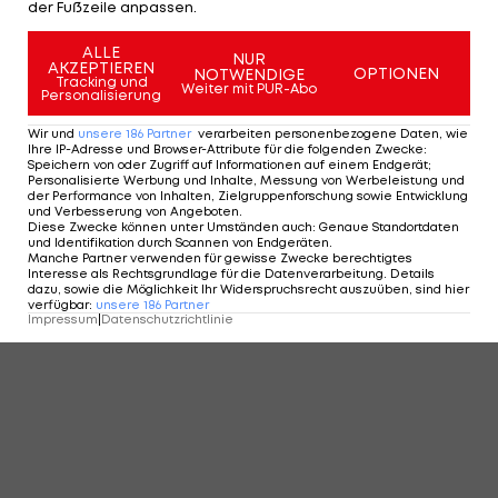
der Fußzeile anpassen.
ALLE
NUR
AKZEPTIEREN
OPTIONEN
NOTWENDIGE
Tracking und
Weiter mit PUR-Abo
Personalisierung
Wir und
unsere
186
Partner
verarbeiten personenbezogene Daten, wie
Ihre IP-Adresse und Browser-Attribute für die folgenden Zwecke
:
Speichern von oder Zugriff auf Informationen auf einem Endgerät;
Personalisierte Werbung und Inhalte, Messung von Werbeleistung und
der Performance von Inhalten, Zielgruppenforschung sowie Entwicklung
und Verbesserung von Angeboten
.
Diese Zwecke können unter Umständen auch
:
Genaue Standortdaten
und Identifikation durch Scannen von Endgeräten
.
Manche Partner verwenden für gewisse Zwecke berechtigtes
Interesse als Rechtsgrundlage für die Datenverarbeitung. Details
dazu, sowie die Möglichkeit Ihr Widerspruchsrecht auszuüben, sind hier
verfügbar
:
unsere
186
Partner
Impressum
|
Datenschutzrichtlinie