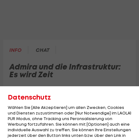
INFO
CHAT
Admira und die Infrastruktur:
Es wird Zeit
Der Sportdirektor schildert seine Sicht zur
Datenschutz
Südstädter Infrastruktur.
Wählen Sie [Alle Akzeptieren] um allen Zwecken, Cookies
und Diensten zuzustimmen oder [Nur Notwendige] im LAOLA1
PUR Modus, ohne Tracking uns Peronsalisierung von
Werbung fortzufahren. Sie können mit [Optionen] auch eine
individuelle Auswahl zu treffen. Sie können Ihre Einstellungen
jederzeit über den Button links unten bzw. über den Link in