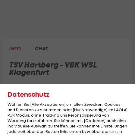
INFO
CHAT
TSV Hartberg - VBK WSL
Klagenfurt
16. Runde der powerfusion Volley League Men:
Datenschutz
Wählen Sie [Alle Akzeptieren] um allen Zwecken, Cookies
und Diensten zuzustimmen oder [Nur Notwendige] im LAOLA1
PUR Modus, ohne Tracking uns Peronsalisierung von
Werbung fortzufahren. Sie können mit [Optionen] auch eine
individuelle Auswahl zu treffen. Sie können Ihre Einstellungen
jederzeit über den Button links unten bzw. über den Link in