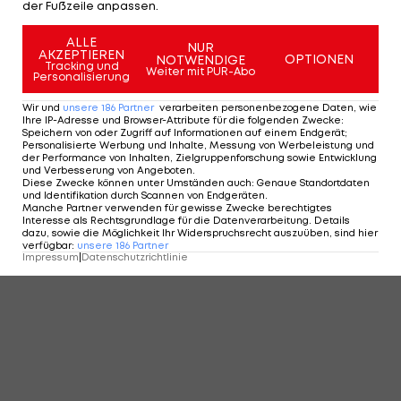
der Fußzeile anpassen.
ALLE
NUR
AKZEPTIEREN
OPTIONEN
NOTWENDIGE
Tracking und
Weiter mit PUR-Abo
Personalisierung
Wir und
unsere
186
Partner
verarbeiten personenbezogene Daten, wie
Ihre IP-Adresse und Browser-Attribute für die folgenden Zwecke
:
Speichern von oder Zugriff auf Informationen auf einem Endgerät;
Personalisierte Werbung und Inhalte, Messung von Werbeleistung und
der Performance von Inhalten, Zielgruppenforschung sowie Entwicklung
und Verbesserung von Angeboten
.
Diese Zwecke können unter Umständen auch
:
Genaue Standortdaten
und Identifikation durch Scannen von Endgeräten
.
Manche Partner verwenden für gewisse Zwecke berechtigtes
Interesse als Rechtsgrundlage für die Datenverarbeitung. Details
dazu, sowie die Möglichkeit Ihr Widerspruchsrecht auszuüben, sind hier
verfügbar
:
unsere
186
Partner
Impressum
|
Datenschutzrichtlinie