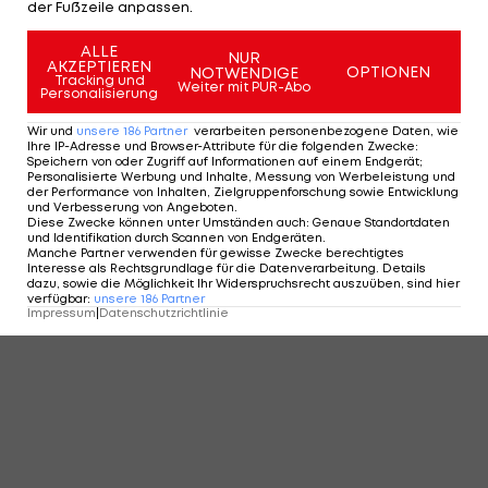
der Fußzeile anpassen.
ALLE
NUR
AKZEPTIEREN
OPTIONEN
NOTWENDIGE
Tracking und
Weiter mit PUR-Abo
Personalisierung
Wir und
unsere
186
Partner
verarbeiten personenbezogene Daten, wie
Ihre IP-Adresse und Browser-Attribute für die folgenden Zwecke
:
Speichern von oder Zugriff auf Informationen auf einem Endgerät;
Personalisierte Werbung und Inhalte, Messung von Werbeleistung und
der Performance von Inhalten, Zielgruppenforschung sowie Entwicklung
und Verbesserung von Angeboten
.
Diese Zwecke können unter Umständen auch
:
Genaue Standortdaten
und Identifikation durch Scannen von Endgeräten
.
Manche Partner verwenden für gewisse Zwecke berechtigtes
Interesse als Rechtsgrundlage für die Datenverarbeitung. Details
dazu, sowie die Möglichkeit Ihr Widerspruchsrecht auszuüben, sind hier
verfügbar
:
unsere
186
Partner
Impressum
|
Datenschutzrichtlinie