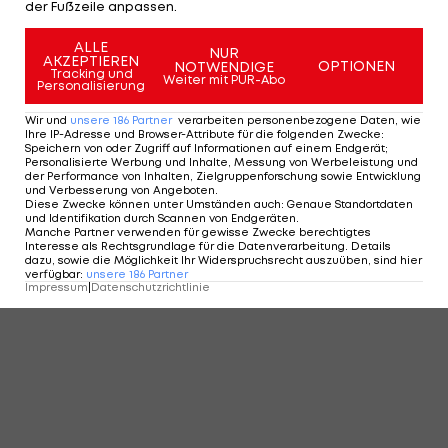
der Fußzeile anpassen.
ALLE
NUR
AKZEPTIEREN
OPTIONEN
NOTWENDIGE
Tracking und
Weiter mit PUR-Abo
Personalisierung
Wir und
unsere
186
Partner
verarbeiten personenbezogene Daten, wie
Ihre IP-Adresse und Browser-Attribute für die folgenden Zwecke
:
Speichern von oder Zugriff auf Informationen auf einem Endgerät;
Personalisierte Werbung und Inhalte, Messung von Werbeleistung und
der Performance von Inhalten, Zielgruppenforschung sowie Entwicklung
und Verbesserung von Angeboten
.
Diese Zwecke können unter Umständen auch
:
Genaue Standortdaten
und Identifikation durch Scannen von Endgeräten
.
Manche Partner verwenden für gewisse Zwecke berechtigtes
Interesse als Rechtsgrundlage für die Datenverarbeitung. Details
dazu, sowie die Möglichkeit Ihr Widerspruchsrecht auszuüben, sind hier
verfügbar
:
unsere
186
Partner
Impressum
|
Datenschutzrichtlinie