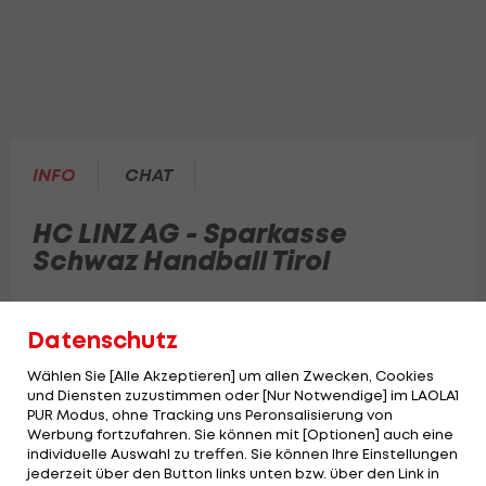
INFO
CHAT
HC LINZ AG - Sparkasse
Schwaz Handball Tirol
Auftakt in die ZTE HLA MEISTERLIGA 2022/23! Die
Datenschutz
Stahlstädter empfangen in der 1. Runde
Schwaz. Kommentator: JC Poppe, Experte:
Wählen Sie [Alle Akzeptieren] um allen Zwecken, Cookies
und Diensten zuzustimmen oder [Nur Notwendige] im LAOLA1
Peter Schildhammer
PUR Modus, ohne Tracking uns Peronsalisierung von
Werbung fortzufahren. Sie können mit [Optionen] auch eine
individuelle Auswahl zu treffen. Sie können Ihre Einstellungen
jederzeit über den Button links unten bzw. über den Link in