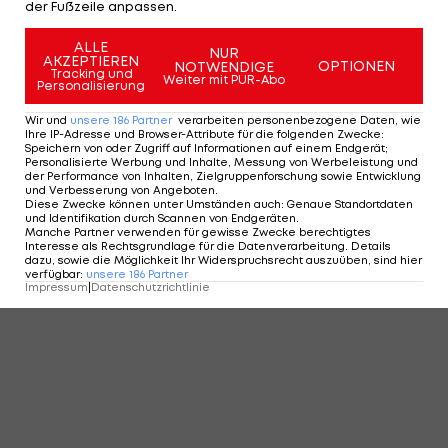
der Fußzeile anpassen.
ALLE
NUR
AKZEPTIEREN
OPTIONEN
NOTWENDIGE
Tracking und
Weiter mit PUR-Abo
Personalisierung
Wir und
unsere
186
Partner
verarbeiten personenbezogene Daten, wie
Ihre IP-Adresse und Browser-Attribute für die folgenden Zwecke
:
Speichern von oder Zugriff auf Informationen auf einem Endgerät;
Personalisierte Werbung und Inhalte, Messung von Werbeleistung und
der Performance von Inhalten, Zielgruppenforschung sowie Entwicklung
und Verbesserung von Angeboten
.
Diese Zwecke können unter Umständen auch
:
Genaue Standortdaten
und Identifikation durch Scannen von Endgeräten
.
Manche Partner verwenden für gewisse Zwecke berechtigtes
Interesse als Rechtsgrundlage für die Datenverarbeitung. Details
dazu, sowie die Möglichkeit Ihr Widerspruchsrecht auszuüben, sind hier
verfügbar
:
unsere
186
Partner
Impressum
|
Datenschutzrichtlinie