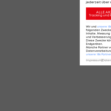
jederzeit über 
ALLE AK
Tracking und 
Wir und
unsere
18
folgenden Zweck
Inhalte, Messung 
und Verbesserun
Diese Zwecke kö
Endgeräten
.
Manche Partner v
Datenverarbeitung
unsere
186
Partne
Impressum
|
Datens