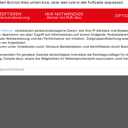
den Button links unten bzw. über den Link in der Fußzeile anpassen.
ZEPTIEREN
NUR NOTWENDIGE
OPTI
Personalisierung
Weiter mit PUR-Abo
6
Partner
verarbeiten personenbezogene Daten, wie Ihre IP-Adresse und Browser-
e
:
Speichern von oder Zugriff auf Informationen auf einem Endgerät; Personalisi
von Werbeleistung und der Performance von Inhalten, Zielgruppenforschung sow
g von Angeboten
.
nnen unter Umständen auch
:
Genaue Standortdaten und Identifikation durch Sca
erwenden für gewisse Zwecke berechtigtes Interesse als Rechtsgrundlage für d
. Details dazu, sowie die Möglichkeit Ihr Widerspruchsrecht auszuüben, sind hie
r
chutzrichtlinie