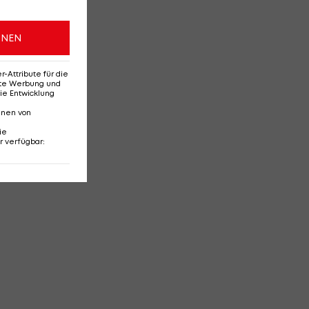
ONEN
Attribute für die
erte Werbung und
ie Entwicklung
nnen von
ie
r verfügbar
: