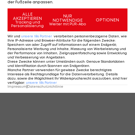
der Fußzeile anpassen.
ALLE
NUR
AKZEPTIEREN
OPTIONEN
NOTWENDIGE
Tracking und
Weiter mit PUR-Abo
Personalisierung
Wir und
unsere
186
Partner
verarbeiten personenbezogene Daten, wie
Ihre IP-Adresse und Browser-Attribute für die folgenden Zwecke
:
Speichern von oder Zugriff auf Informationen auf einem Endgerät;
Personalisierte Werbung und Inhalte, Messung von Werbeleistung und
der Performance von Inhalten, Zielgruppenforschung sowie Entwicklung
und Verbesserung von Angeboten
.
Diese Zwecke können unter Umständen auch
:
Genaue Standortdaten
und Identifikation durch Scannen von Endgeräten
.
Manche Partner verwenden für gewisse Zwecke berechtigtes
Interesse als Rechtsgrundlage für die Datenverarbeitung. Details
dazu, sowie die Möglichkeit Ihr Widerspruchsrecht auszuüben, sind hier
verfügbar
:
unsere
186
Partner
Impressum
|
Datenschutzrichtlinie