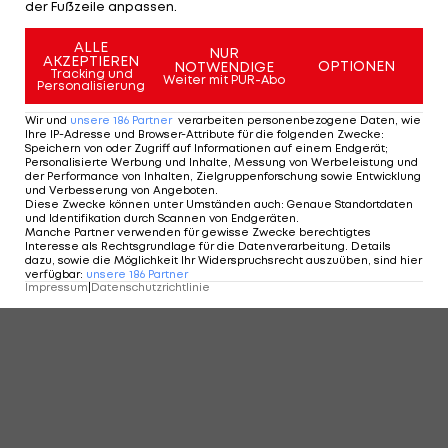
der Fußzeile anpassen.
ALLE
NUR
AKZEPTIEREN
OPTIONEN
NOTWENDIGE
Tracking und
Weiter mit PUR-Abo
Personalisierung
Wir und
unsere
186
Partner
verarbeiten personenbezogene Daten, wie
Ihre IP-Adresse und Browser-Attribute für die folgenden Zwecke
:
Speichern von oder Zugriff auf Informationen auf einem Endgerät;
Personalisierte Werbung und Inhalte, Messung von Werbeleistung und
der Performance von Inhalten, Zielgruppenforschung sowie Entwicklung
und Verbesserung von Angeboten
.
Diese Zwecke können unter Umständen auch
:
Genaue Standortdaten
und Identifikation durch Scannen von Endgeräten
.
Manche Partner verwenden für gewisse Zwecke berechtigtes
Interesse als Rechtsgrundlage für die Datenverarbeitung. Details
dazu, sowie die Möglichkeit Ihr Widerspruchsrecht auszuüben, sind hier
verfügbar
:
unsere
186
Partner
Impressum
|
Datenschutzrichtlinie