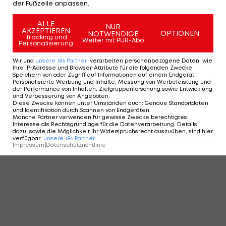
der Fußzeile anpassen.
ALLE
NUR
AKZEPTIEREN
OPTIONEN
NOTWENDIGE
Tracking und
Weiter mit PUR-Abo
Personalisierung
Wir und
unsere
186
Partner
verarbeiten personenbezogene Daten, wie
Ihre IP-Adresse und Browser-Attribute für die folgenden Zwecke
:
Speichern von oder Zugriff auf Informationen auf einem Endgerät;
Personalisierte Werbung und Inhalte, Messung von Werbeleistung und
der Performance von Inhalten, Zielgruppenforschung sowie Entwicklung
und Verbesserung von Angeboten
.
Diese Zwecke können unter Umständen auch
:
Genaue Standortdaten
und Identifikation durch Scannen von Endgeräten
.
Manche Partner verwenden für gewisse Zwecke berechtigtes
Interesse als Rechtsgrundlage für die Datenverarbeitung. Details
dazu, sowie die Möglichkeit Ihr Widerspruchsrecht auszuüben, sind hier
verfügbar
:
unsere
186
Partner
Impressum
|
Datenschutzrichtlinie