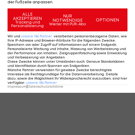
der Fußzeile anpassen.
ALLE
NUR
AKZEPTIEREN
OPTIONEN
NOTWENDIGE
Tracking und
Weiter mit PUR-Abo
Personalisierung
Wir und
unsere
186
Partner
verarbeiten personenbezogene Daten, wie
Ihre IP-Adresse und Browser-Attribute für die folgenden Zwecke
:
Speichern von oder Zugriff auf Informationen auf einem Endgerät;
Personalisierte Werbung und Inhalte, Messung von Werbeleistung und
der Performance von Inhalten, Zielgruppenforschung sowie Entwicklung
und Verbesserung von Angeboten
.
Diese Zwecke können unter Umständen auch
:
Genaue Standortdaten
und Identifikation durch Scannen von Endgeräten
.
Manche Partner verwenden für gewisse Zwecke berechtigtes
Interesse als Rechtsgrundlage für die Datenverarbeitung. Details
dazu, sowie die Möglichkeit Ihr Widerspruchsrecht auszuüben, sind hier
verfügbar
:
unsere
186
Partner
Impressum
|
Datenschutzrichtlinie