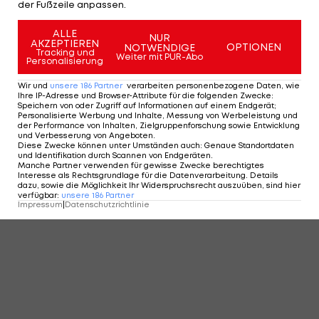
der Fußzeile anpassen.
ALLE
NUR
AKZEPTIEREN
OPTIONEN
NOTWENDIGE
Tracking und
Weiter mit PUR-Abo
Personalisierung
Wir und
unsere
186
Partner
verarbeiten personenbezogene Daten, wie
Ihre IP-Adresse und Browser-Attribute für die folgenden Zwecke
:
Speichern von oder Zugriff auf Informationen auf einem Endgerät;
Personalisierte Werbung und Inhalte, Messung von Werbeleistung und
der Performance von Inhalten, Zielgruppenforschung sowie Entwicklung
und Verbesserung von Angeboten
.
Diese Zwecke können unter Umständen auch
:
Genaue Standortdaten
und Identifikation durch Scannen von Endgeräten
.
Manche Partner verwenden für gewisse Zwecke berechtigtes
Interesse als Rechtsgrundlage für die Datenverarbeitung. Details
dazu, sowie die Möglichkeit Ihr Widerspruchsrecht auszuüben, sind hier
verfügbar
:
unsere
186
Partner
Impressum
|
Datenschutzrichtlinie