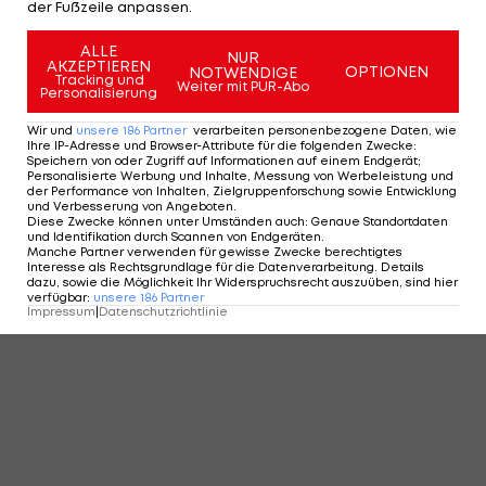
der Fußzeile anpassen.
ALLE
NUR
AKZEPTIEREN
OPTIONEN
NOTWENDIGE
Tracking und
Weiter mit PUR-Abo
Personalisierung
Wir und
unsere
186
Partner
verarbeiten personenbezogene Daten, wie
Ihre IP-Adresse und Browser-Attribute für die folgenden Zwecke
:
Speichern von oder Zugriff auf Informationen auf einem Endgerät;
Personalisierte Werbung und Inhalte, Messung von Werbeleistung und
der Performance von Inhalten, Zielgruppenforschung sowie Entwicklung
und Verbesserung von Angeboten
.
Diese Zwecke können unter Umständen auch
:
Genaue Standortdaten
und Identifikation durch Scannen von Endgeräten
.
Manche Partner verwenden für gewisse Zwecke berechtigtes
Interesse als Rechtsgrundlage für die Datenverarbeitung. Details
dazu, sowie die Möglichkeit Ihr Widerspruchsrecht auszuüben, sind hier
verfügbar
:
unsere
186
Partner
Impressum
|
Datenschutzrichtlinie