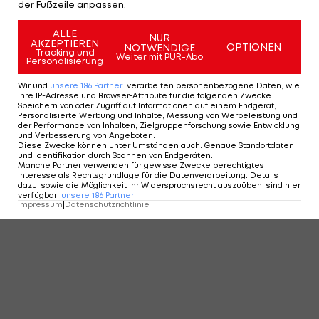
der Fußzeile anpassen.
ALLE
NUR
AKZEPTIEREN
OPTIONEN
NOTWENDIGE
Tracking und
Weiter mit PUR-Abo
Personalisierung
Wir und
unsere
186
Partner
verarbeiten personenbezogene Daten, wie
Ihre IP-Adresse und Browser-Attribute für die folgenden Zwecke
:
Speichern von oder Zugriff auf Informationen auf einem Endgerät;
Personalisierte Werbung und Inhalte, Messung von Werbeleistung und
der Performance von Inhalten, Zielgruppenforschung sowie Entwicklung
und Verbesserung von Angeboten
.
Diese Zwecke können unter Umständen auch
:
Genaue Standortdaten
und Identifikation durch Scannen von Endgeräten
.
Manche Partner verwenden für gewisse Zwecke berechtigtes
Interesse als Rechtsgrundlage für die Datenverarbeitung. Details
dazu, sowie die Möglichkeit Ihr Widerspruchsrecht auszuüben, sind hier
verfügbar
:
unsere
186
Partner
Impressum
|
Datenschutzrichtlinie