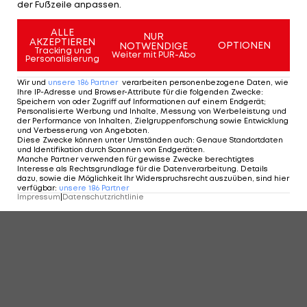
der Fußzeile anpassen.
ALLE
NUR
AKZEPTIEREN
OPTIONEN
NOTWENDIGE
Tracking und
Weiter mit PUR-Abo
Personalisierung
Wir und
unsere
186
Partner
verarbeiten personenbezogene Daten, wie
Ihre IP-Adresse und Browser-Attribute für die folgenden Zwecke
:
Speichern von oder Zugriff auf Informationen auf einem Endgerät;
Personalisierte Werbung und Inhalte, Messung von Werbeleistung und
der Performance von Inhalten, Zielgruppenforschung sowie Entwicklung
und Verbesserung von Angeboten
.
Diese Zwecke können unter Umständen auch
:
Genaue Standortdaten
und Identifikation durch Scannen von Endgeräten
.
Manche Partner verwenden für gewisse Zwecke berechtigtes
Interesse als Rechtsgrundlage für die Datenverarbeitung. Details
dazu, sowie die Möglichkeit Ihr Widerspruchsrecht auszuüben, sind hier
verfügbar
:
unsere
186
Partner
Impressum
|
Datenschutzrichtlinie