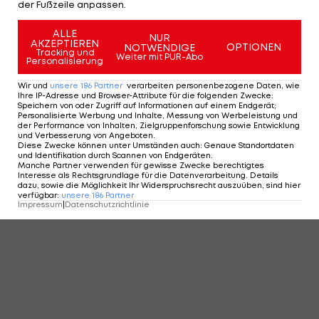
der Fußzeile anpassen.
ALLE
NUR
AKZEPTIEREN
OPTIONEN
NOTWENDIGE
Tracking und
Weiter mit PUR-Abo
Personalisierung
Wir und
unsere
186
Partner
verarbeiten personenbezogene Daten, wie
Ihre IP-Adresse und Browser-Attribute für die folgenden Zwecke
:
Speichern von oder Zugriff auf Informationen auf einem Endgerät;
Personalisierte Werbung und Inhalte, Messung von Werbeleistung und
der Performance von Inhalten, Zielgruppenforschung sowie Entwicklung
und Verbesserung von Angeboten
.
Diese Zwecke können unter Umständen auch
:
Genaue Standortdaten
und Identifikation durch Scannen von Endgeräten
.
Manche Partner verwenden für gewisse Zwecke berechtigtes
Interesse als Rechtsgrundlage für die Datenverarbeitung. Details
dazu, sowie die Möglichkeit Ihr Widerspruchsrecht auszuüben, sind hier
verfügbar
:
unsere
186
Partner
Impressum
|
Datenschutzrichtlinie