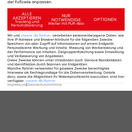
der Fußzeile anpassen.
ALLE
NUR
AKZEPTIEREN
OPTIONEN
NOTWENDIGE
Tracking und
Weiter mit PUR-Abo
Personalisierung
Wir und
unsere
186
Partner
verarbeiten personenbezogene Daten, wie
Ihre IP-Adresse und Browser-Attribute für die folgenden Zwecke
:
Speichern von oder Zugriff auf Informationen auf einem Endgerät;
Personalisierte Werbung und Inhalte, Messung von Werbeleistung und
der Performance von Inhalten, Zielgruppenforschung sowie Entwicklung
und Verbesserung von Angeboten
.
Diese Zwecke können unter Umständen auch
:
Genaue Standortdaten
und Identifikation durch Scannen von Endgeräten
.
Manche Partner verwenden für gewisse Zwecke berechtigtes
Interesse als Rechtsgrundlage für die Datenverarbeitung. Details
dazu, sowie die Möglichkeit Ihr Widerspruchsrecht auszuüben, sind hier
verfügbar
:
unsere
186
Partner
Impressum
|
Datenschutzrichtlinie