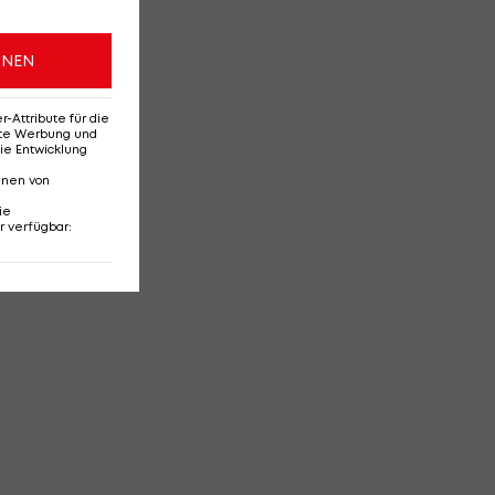
ONEN
Attribute für die
erte Werbung und
ie Entwicklung
nnen von
ie
r verfügbar
: