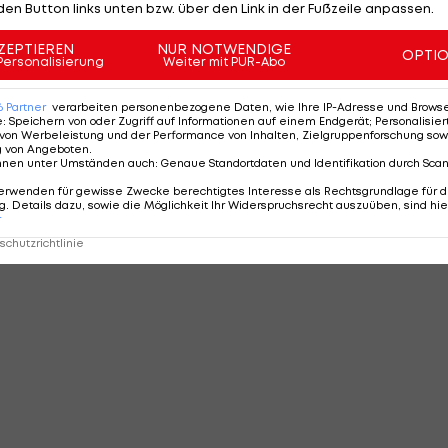
den Button links unten bzw. über den Link in der Fußzeile anpassen.
ZEPTIEREN
NUR NOTWENDIGE
OPTI
Personalisierung
Weiter mit PUR-Abo
6
Partner
verarbeiten personenbezogene Daten, wie Ihre IP-Adresse und Browser-
e
:
Speichern von oder Zugriff auf Informationen auf einem Endgerät; Personalisi
von Werbeleistung und der Performance von Inhalten, Zielgruppenforschung sow
g von Angeboten
.
nnen unter Umständen auch
:
Genaue Standortdaten und Identifikation durch Sca
erwenden für gewisse Zwecke berechtigtes Interesse als Rechtsgrundlage für d
. Details dazu, sowie die Möglichkeit Ihr Widerspruchsrecht auszuüben, sind hie
r
chutzrichtlinie