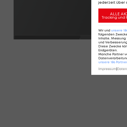
jederzeit über 
ALLE AK
Tracking und 
Wir und
unsere
18
folgenden Zweck
Inhalte, Messung 
und Verbesserun
Diese Zwecke kö
Endgeräten
.
Manche Partner v
Datenverarbeitung
unsere
186
Partne
Impressum
|
Datens