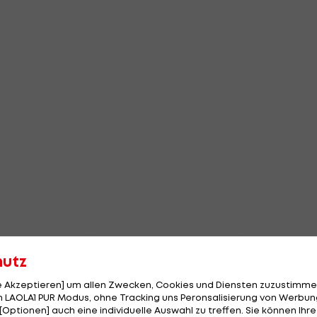
hutz
le Akzeptieren] um allen Zwecken, Cookies und Diensten zuzustimme
 LAOLA1 PUR Modus, ohne Tracking uns Peronsalisierung von Werbung
[Optionen] auch eine individuelle Auswahl zu treffen. Sie können Ihre