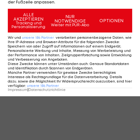
der Fußzeile anpassen.
ALLE
NUR
AKZEPTIEREN
OPTIONEN
NOTWENDIGE
Tracking und
Weiter mit PUR-Abo
Personalisierung
Wir und
unsere
186
Partner
verarbeiten personenbezogene Daten, wie
Ihre IP-Adresse und Browser-Attribute für die folgenden Zwecke
:
Speichern von oder Zugriff auf Informationen auf einem Endgerät;
Personalisierte Werbung und Inhalte, Messung von Werbeleistung und
der Performance von Inhalten, Zielgruppenforschung sowie Entwicklung
und Verbesserung von Angeboten
.
Diese Zwecke können unter Umständen auch
:
Genaue Standortdaten
und Identifikation durch Scannen von Endgeräten
.
Manche Partner verwenden für gewisse Zwecke berechtigtes
Interesse als Rechtsgrundlage für die Datenverarbeitung. Details
dazu, sowie die Möglichkeit Ihr Widerspruchsrecht auszuüben, sind hier
verfügbar
:
unsere
186
Partner
Impressum
|
Datenschutzrichtlinie