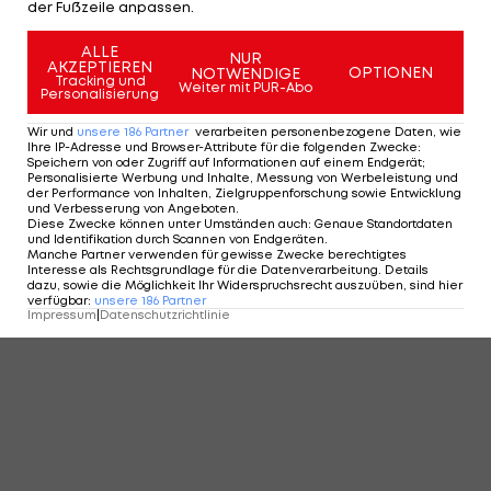
der Fußzeile anpassen.
ALLE
NUR
AKZEPTIEREN
OPTIONEN
NOTWENDIGE
Tracking und
Weiter mit PUR-Abo
Personalisierung
Wir und
unsere
186
Partner
verarbeiten personenbezogene Daten, wie
Ihre IP-Adresse und Browser-Attribute für die folgenden Zwecke
:
Speichern von oder Zugriff auf Informationen auf einem Endgerät;
Personalisierte Werbung und Inhalte, Messung von Werbeleistung und
der Performance von Inhalten, Zielgruppenforschung sowie Entwicklung
und Verbesserung von Angeboten
.
Diese Zwecke können unter Umständen auch
:
Genaue Standortdaten
und Identifikation durch Scannen von Endgeräten
.
Manche Partner verwenden für gewisse Zwecke berechtigtes
Interesse als Rechtsgrundlage für die Datenverarbeitung. Details
dazu, sowie die Möglichkeit Ihr Widerspruchsrecht auszuüben, sind hier
verfügbar
:
unsere
186
Partner
Impressum
|
Datenschutzrichtlinie