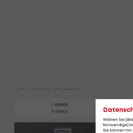
Datensc
Wählen Sie [Al
Notwendige] im
Sie können mit 