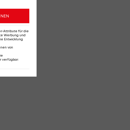
ONEN
Attribute für die
erte Werbung und
ie Entwicklung
nnen von
ie
r verfügbar
: