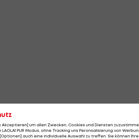
hutz
le Akzeptieren] um allen Zwecken, Cookies und Diensten zuzustimme
 LAOLA1 PUR Modus, ohne Tracking uns Peronsalisierung von Werbung
[Optionen] auch eine individuelle Auswahl zu treffen. Sie können Ihre