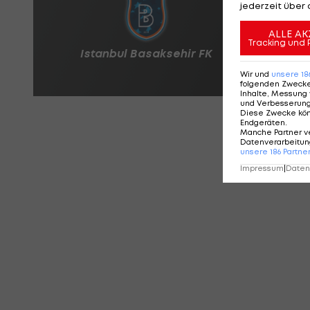
jederzeit über 
ALLE AK
Tracking und 
Wir und
unsere
18
folgenden Zweck
Inhalte, Messung 
und Verbesserun
Diese Zwecke kö
Endgeräten
.
Manche Partner v
Datenverarbeitung
unsere
186
Partne
Impressum
|
Datens