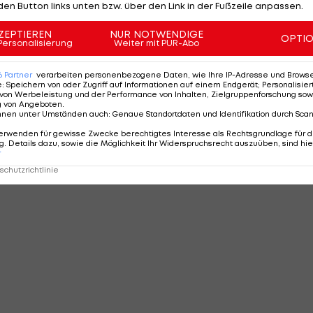
den Button links unten bzw. über den Link in der Fußzeile anpassen.
ZEPTIEREN
NUR NOTWENDIGE
OPTI
Personalisierung
Weiter mit PUR-Abo
6
Partner
verarbeiten personenbezogene Daten, wie Ihre IP-Adresse und Browser-
e
:
Speichern von oder Zugriff auf Informationen auf einem Endgerät; Personalisi
von Werbeleistung und der Performance von Inhalten, Zielgruppenforschung sow
g von Angeboten
.
nnen unter Umständen auch
:
Genaue Standortdaten und Identifikation durch Sca
erwenden für gewisse Zwecke berechtigtes Interesse als Rechtsgrundlage für d
. Details dazu, sowie die Möglichkeit Ihr Widerspruchsrecht auszuüben, sind hie
r
chutzrichtlinie