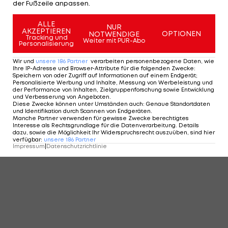
der Fußzeile anpassen.
ALLE
NUR
AKZEPTIEREN
OPTIONEN
NOTWENDIGE
Tracking und
Weiter mit PUR-Abo
Personalisierung
Wir und
unsere
186
Partner
verarbeiten personenbezogene Daten, wie
Ihre IP-Adresse und Browser-Attribute für die folgenden Zwecke
:
Speichern von oder Zugriff auf Informationen auf einem Endgerät;
Personalisierte Werbung und Inhalte, Messung von Werbeleistung und
der Performance von Inhalten, Zielgruppenforschung sowie Entwicklung
und Verbesserung von Angeboten
.
Diese Zwecke können unter Umständen auch
:
Genaue Standortdaten
und Identifikation durch Scannen von Endgeräten
.
Manche Partner verwenden für gewisse Zwecke berechtigtes
Interesse als Rechtsgrundlage für die Datenverarbeitung. Details
dazu, sowie die Möglichkeit Ihr Widerspruchsrecht auszuüben, sind hier
verfügbar
:
unsere
186
Partner
Impressum
|
Datenschutzrichtlinie