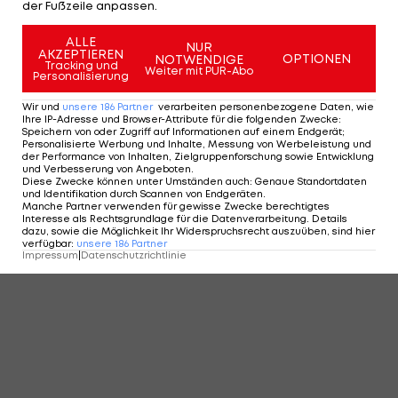
der Fußzeile anpassen.
ALLE
NUR
AKZEPTIEREN
OPTIONEN
NOTWENDIGE
Tracking und
Weiter mit PUR-Abo
Personalisierung
Wir und
unsere
186
Partner
verarbeiten personenbezogene Daten, wie
Ihre IP-Adresse und Browser-Attribute für die folgenden Zwecke
:
Speichern von oder Zugriff auf Informationen auf einem Endgerät;
Personalisierte Werbung und Inhalte, Messung von Werbeleistung und
der Performance von Inhalten, Zielgruppenforschung sowie Entwicklung
und Verbesserung von Angeboten
.
Diese Zwecke können unter Umständen auch
:
Genaue Standortdaten
und Identifikation durch Scannen von Endgeräten
.
Manche Partner verwenden für gewisse Zwecke berechtigtes
Interesse als Rechtsgrundlage für die Datenverarbeitung. Details
dazu, sowie die Möglichkeit Ihr Widerspruchsrecht auszuüben, sind hier
verfügbar
:
unsere
186
Partner
Impressum
|
Datenschutzrichtlinie