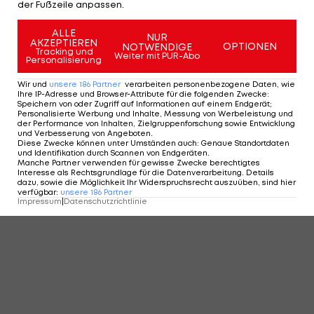
der Fußzeile anpassen.
ALLE
NUR
AKZEPTIEREN
OPTIONEN
NOTWENDIGE
Tracking und
Weiter mit PUR-Abo
Personalisierung
Wir und
unsere
186
Partner
verarbeiten personenbezogene Daten, wie
Ihre IP-Adresse und Browser-Attribute für die folgenden Zwecke
:
Speichern von oder Zugriff auf Informationen auf einem Endgerät;
Personalisierte Werbung und Inhalte, Messung von Werbeleistung und
der Performance von Inhalten, Zielgruppenforschung sowie Entwicklung
und Verbesserung von Angeboten
.
Diese Zwecke können unter Umständen auch
:
Genaue Standortdaten
und Identifikation durch Scannen von Endgeräten
.
Manche Partner verwenden für gewisse Zwecke berechtigtes
Interesse als Rechtsgrundlage für die Datenverarbeitung. Details
dazu, sowie die Möglichkeit Ihr Widerspruchsrecht auszuüben, sind hier
verfügbar
:
unsere
186
Partner
Impressum
|
Datenschutzrichtlinie