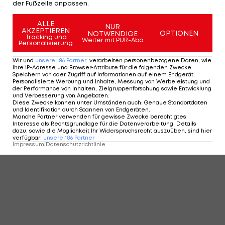
der Fußzeile anpassen.
ALLE
NUR
AKZEPTIEREN
OPTIONEN
NOTWENDIGE
Tracking und
Weiter mit PUR-Abo
Personalisierung
Wir und
unsere
186
Partner
verarbeiten personenbezogene Daten, wie
Ihre IP-Adresse und Browser-Attribute für die folgenden Zwecke
:
Speichern von oder Zugriff auf Informationen auf einem Endgerät;
Personalisierte Werbung und Inhalte, Messung von Werbeleistung und
der Performance von Inhalten, Zielgruppenforschung sowie Entwicklung
und Verbesserung von Angeboten
.
Diese Zwecke können unter Umständen auch
:
Genaue Standortdaten
und Identifikation durch Scannen von Endgeräten
.
Manche Partner verwenden für gewisse Zwecke berechtigtes
Interesse als Rechtsgrundlage für die Datenverarbeitung. Details
dazu, sowie die Möglichkeit Ihr Widerspruchsrecht auszuüben, sind hier
verfügbar
:
unsere
186
Partner
Impressum
|
Datenschutzrichtlinie