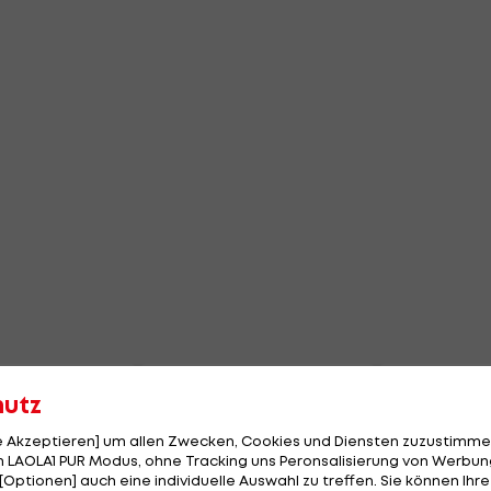
hutz
le Akzeptieren] um allen Zwecken, Cookies und Diensten zuzustimme
 LAOLA1 PUR Modus, ohne Tracking uns Peronsalisierung von Werbung
[Optionen] auch eine individuelle Auswahl zu treffen. Sie können Ihre