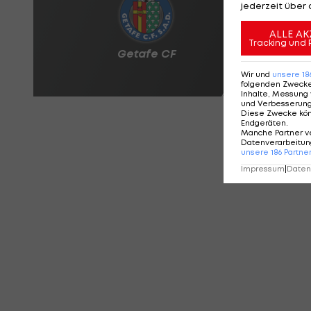
jederzeit über 
ALLE AK
Tracking und 
Wir und
unsere
18
folgenden Zweck
Inhalte, Messung 
und Verbesserun
Diese Zwecke kö
Endgeräten
.
Manche Partner v
Datenverarbeitung
unsere
186
Partne
Impressum
|
Datens