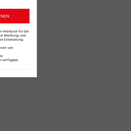
ONEN
Attribute für die
erte Werbung und
ie Entwicklung
nnen von
ie
r verfügbar
: