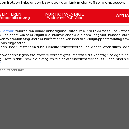
den Button links unten bzw. über den Link in der Fußzeile anpassen.
ZEPTIEREN
NUR NOTWENDIGE
OPTI
Personalisierung
Weiter mit PUR-Abo
6
Partner
verarbeiten personenbezogene Daten, wie Ihre IP-Adresse und Browser-
e
:
Speichern von oder Zugriff auf Informationen auf einem Endgerät; Personalisi
von Werbeleistung und der Performance von Inhalten, Zielgruppenforschung sow
g von Angeboten
.
nnen unter Umständen auch
:
Genaue Standortdaten und Identifikation durch Sca
erwenden für gewisse Zwecke berechtigtes Interesse als Rechtsgrundlage für d
. Details dazu, sowie die Möglichkeit Ihr Widerspruchsrecht auszuüben, sind hie
r
chutzrichtlinie