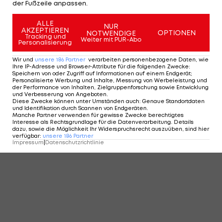
der Fußzeile anpassen.
ALLE
NUR
AKZEPTIEREN
OPTIONEN
NOTWENDIGE
Tracking und
Weiter mit PUR-Abo
Personalisierung
Wir und
unsere
186
Partner
verarbeiten personenbezogene Daten, wie
Ihre IP-Adresse und Browser-Attribute für die folgenden Zwecke
:
Speichern von oder Zugriff auf Informationen auf einem Endgerät;
Personalisierte Werbung und Inhalte, Messung von Werbeleistung und
der Performance von Inhalten, Zielgruppenforschung sowie Entwicklung
und Verbesserung von Angeboten
.
Diese Zwecke können unter Umständen auch
:
Genaue Standortdaten
und Identifikation durch Scannen von Endgeräten
.
Manche Partner verwenden für gewisse Zwecke berechtigtes
Interesse als Rechtsgrundlage für die Datenverarbeitung. Details
dazu, sowie die Möglichkeit Ihr Widerspruchsrecht auszuüben, sind hier
verfügbar
:
unsere
186
Partner
Impressum
|
Datenschutzrichtlinie