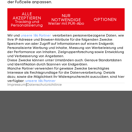
der Fußzeile anpassen.
ALLE
NUR
AKZEPTIEREN
OPTIONEN
NOTWENDIGE
Tracking und
Weiter mit PUR-Abo
Personalisierung
Wir und
unsere
186
Partner
verarbeiten personenbezogene Daten, wie
Ihre IP-Adresse und Browser-Attribute für die folgenden Zwecke
:
Speichern von oder Zugriff auf Informationen auf einem Endgerät;
Personalisierte Werbung und Inhalte, Messung von Werbeleistung und
der Performance von Inhalten, Zielgruppenforschung sowie Entwicklung
und Verbesserung von Angeboten
.
Diese Zwecke können unter Umständen auch
:
Genaue Standortdaten
und Identifikation durch Scannen von Endgeräten
.
Manche Partner verwenden für gewisse Zwecke berechtigtes
Interesse als Rechtsgrundlage für die Datenverarbeitung. Details
dazu, sowie die Möglichkeit Ihr Widerspruchsrecht auszuüben, sind hier
verfügbar
:
unsere
186
Partner
Impressum
|
Datenschutzrichtlinie