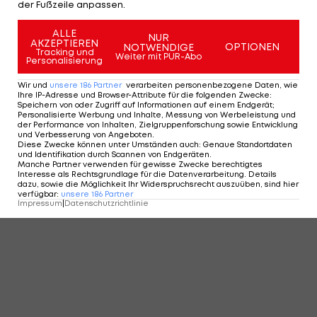
der Fußzeile anpassen.
ALLE
NUR
AKZEPTIEREN
OPTIONEN
NOTWENDIGE
Tracking und
Weiter mit PUR-Abo
Personalisierung
Wir und
unsere
186
Partner
verarbeiten personenbezogene Daten, wie
Ihre IP-Adresse und Browser-Attribute für die folgenden Zwecke
:
Speichern von oder Zugriff auf Informationen auf einem Endgerät;
Personalisierte Werbung und Inhalte, Messung von Werbeleistung und
der Performance von Inhalten, Zielgruppenforschung sowie Entwicklung
und Verbesserung von Angeboten
.
Diese Zwecke können unter Umständen auch
:
Genaue Standortdaten
und Identifikation durch Scannen von Endgeräten
.
Manche Partner verwenden für gewisse Zwecke berechtigtes
Interesse als Rechtsgrundlage für die Datenverarbeitung. Details
dazu, sowie die Möglichkeit Ihr Widerspruchsrecht auszuüben, sind hier
verfügbar
:
unsere
186
Partner
Impressum
|
Datenschutzrichtlinie