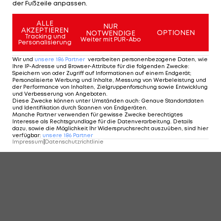
der Fußzeile anpassen.
ALLE
NUR
AKZEPTIEREN
OPTIONEN
NOTWENDIGE
Tracking und
Weiter mit PUR-Abo
Personalisierung
Wir und
unsere
186
Partner
verarbeiten personenbezogene Daten, wie
Ihre IP-Adresse und Browser-Attribute für die folgenden Zwecke
:
Speichern von oder Zugriff auf Informationen auf einem Endgerät;
Personalisierte Werbung und Inhalte, Messung von Werbeleistung und
der Performance von Inhalten, Zielgruppenforschung sowie Entwicklung
und Verbesserung von Angeboten
.
Diese Zwecke können unter Umständen auch
:
Genaue Standortdaten
und Identifikation durch Scannen von Endgeräten
.
Manche Partner verwenden für gewisse Zwecke berechtigtes
Interesse als Rechtsgrundlage für die Datenverarbeitung. Details
dazu, sowie die Möglichkeit Ihr Widerspruchsrecht auszuüben, sind hier
verfügbar
:
unsere
186
Partner
Impressum
|
Datenschutzrichtlinie