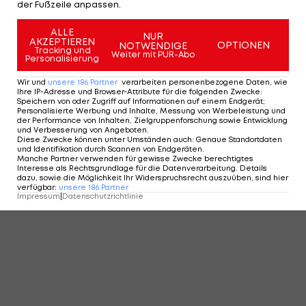
der Fußzeile anpassen.
ALLE
NUR
AKZEPTIEREN
OPTIONEN
NOTWENDIGE
Tracking und
Weiter mit PUR-Abo
Personalisierung
Wir und
unsere
186
Partner
verarbeiten personenbezogene Daten, wie
Ihre IP-Adresse und Browser-Attribute für die folgenden Zwecke
:
Speichern von oder Zugriff auf Informationen auf einem Endgerät;
Personalisierte Werbung und Inhalte, Messung von Werbeleistung und
der Performance von Inhalten, Zielgruppenforschung sowie Entwicklung
und Verbesserung von Angeboten
.
Diese Zwecke können unter Umständen auch
:
Genaue Standortdaten
und Identifikation durch Scannen von Endgeräten
.
Manche Partner verwenden für gewisse Zwecke berechtigtes
Interesse als Rechtsgrundlage für die Datenverarbeitung. Details
dazu, sowie die Möglichkeit Ihr Widerspruchsrecht auszuüben, sind hier
verfügbar
:
unsere
186
Partner
Impressum
|
Datenschutzrichtlinie