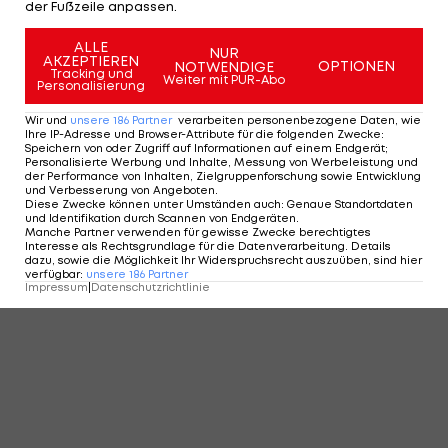
der Fußzeile anpassen.
ALLE
NUR
AKZEPTIEREN
OPTIONEN
NOTWENDIGE
Tracking und
Weiter mit PUR-Abo
Personalisierung
Wir und
unsere
186
Partner
verarbeiten personenbezogene Daten, wie
Ihre IP-Adresse und Browser-Attribute für die folgenden Zwecke
:
Speichern von oder Zugriff auf Informationen auf einem Endgerät;
Personalisierte Werbung und Inhalte, Messung von Werbeleistung und
der Performance von Inhalten, Zielgruppenforschung sowie Entwicklung
und Verbesserung von Angeboten
.
Diese Zwecke können unter Umständen auch
:
Genaue Standortdaten
und Identifikation durch Scannen von Endgeräten
.
Manche Partner verwenden für gewisse Zwecke berechtigtes
Interesse als Rechtsgrundlage für die Datenverarbeitung. Details
dazu, sowie die Möglichkeit Ihr Widerspruchsrecht auszuüben, sind hier
verfügbar
:
unsere
186
Partner
Impressum
|
Datenschutzrichtlinie