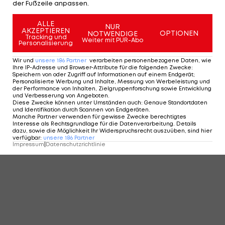
der Fußzeile anpassen.
ALLE
NUR
AKZEPTIEREN
OPTIONEN
NOTWENDIGE
Tracking und
Weiter mit PUR-Abo
Personalisierung
Wir und
unsere
186
Partner
verarbeiten personenbezogene Daten, wie
Ihre IP-Adresse und Browser-Attribute für die folgenden Zwecke
:
Speichern von oder Zugriff auf Informationen auf einem Endgerät;
Personalisierte Werbung und Inhalte, Messung von Werbeleistung und
der Performance von Inhalten, Zielgruppenforschung sowie Entwicklung
und Verbesserung von Angeboten
.
Diese Zwecke können unter Umständen auch
:
Genaue Standortdaten
und Identifikation durch Scannen von Endgeräten
.
Manche Partner verwenden für gewisse Zwecke berechtigtes
Interesse als Rechtsgrundlage für die Datenverarbeitung. Details
dazu, sowie die Möglichkeit Ihr Widerspruchsrecht auszuüben, sind hier
verfügbar
:
unsere
186
Partner
Impressum
|
Datenschutzrichtlinie