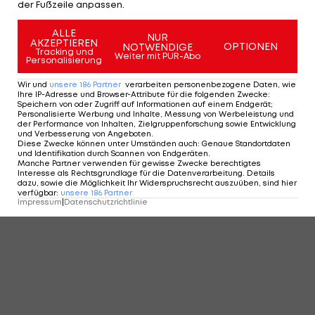
der Fußzeile anpassen.
ALLE
NUR
AKZEPTIEREN
OPTIONEN
NOTWENDIGE
Tracking und
Weiter mit PUR-Abo
Personalisierung
Wir und
unsere
186
Partner
verarbeiten personenbezogene Daten, wie
Ihre IP-Adresse und Browser-Attribute für die folgenden Zwecke
:
Speichern von oder Zugriff auf Informationen auf einem Endgerät;
Personalisierte Werbung und Inhalte, Messung von Werbeleistung und
der Performance von Inhalten, Zielgruppenforschung sowie Entwicklung
und Verbesserung von Angeboten
.
Diese Zwecke können unter Umständen auch
:
Genaue Standortdaten
und Identifikation durch Scannen von Endgeräten
.
Manche Partner verwenden für gewisse Zwecke berechtigtes
Interesse als Rechtsgrundlage für die Datenverarbeitung. Details
dazu, sowie die Möglichkeit Ihr Widerspruchsrecht auszuüben, sind hier
verfügbar
:
unsere
186
Partner
Impressum
|
Datenschutzrichtlinie