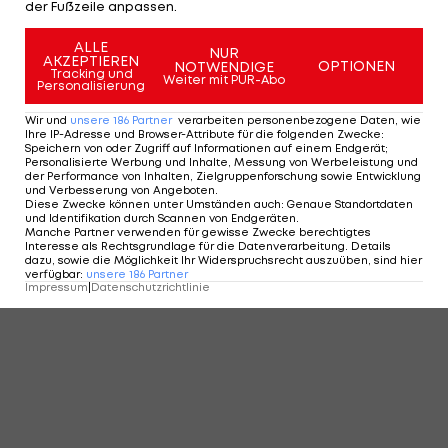
der Fußzeile anpassen.
ALLE
NUR
AKZEPTIEREN
OPTIONEN
NOTWENDIGE
Tracking und
Weiter mit PUR-Abo
Personalisierung
Wir und
unsere
186
Partner
verarbeiten personenbezogene Daten, wie
Ihre IP-Adresse und Browser-Attribute für die folgenden Zwecke
:
Speichern von oder Zugriff auf Informationen auf einem Endgerät;
Personalisierte Werbung und Inhalte, Messung von Werbeleistung und
der Performance von Inhalten, Zielgruppenforschung sowie Entwicklung
und Verbesserung von Angeboten
.
Diese Zwecke können unter Umständen auch
:
Genaue Standortdaten
und Identifikation durch Scannen von Endgeräten
.
Manche Partner verwenden für gewisse Zwecke berechtigtes
Interesse als Rechtsgrundlage für die Datenverarbeitung. Details
dazu, sowie die Möglichkeit Ihr Widerspruchsrecht auszuüben, sind hier
verfügbar
:
unsere
186
Partner
Impressum
|
Datenschutzrichtlinie