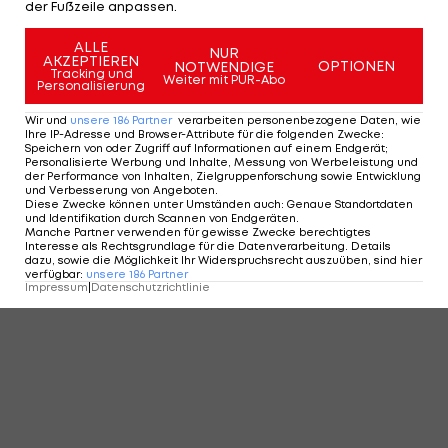
der Fußzeile anpassen.
ALLE
NUR
AKZEPTIEREN
OPTIONEN
NOTWENDIGE
Tracking und
Weiter mit PUR-Abo
Personalisierung
Wir und
unsere
186
Partner
verarbeiten personenbezogene Daten, wie
Ihre IP-Adresse und Browser-Attribute für die folgenden Zwecke
:
Speichern von oder Zugriff auf Informationen auf einem Endgerät;
Personalisierte Werbung und Inhalte, Messung von Werbeleistung und
der Performance von Inhalten, Zielgruppenforschung sowie Entwicklung
und Verbesserung von Angeboten
.
Diese Zwecke können unter Umständen auch
:
Genaue Standortdaten
und Identifikation durch Scannen von Endgeräten
.
Manche Partner verwenden für gewisse Zwecke berechtigtes
Interesse als Rechtsgrundlage für die Datenverarbeitung. Details
dazu, sowie die Möglichkeit Ihr Widerspruchsrecht auszuüben, sind hier
verfügbar
:
unsere
186
Partner
Impressum
|
Datenschutzrichtlinie