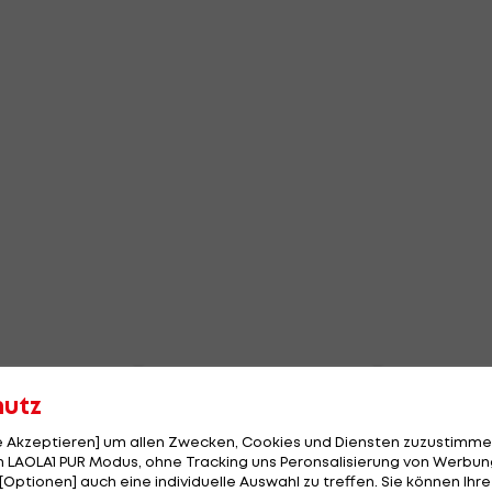
hutz
le Akzeptieren] um allen Zwecken, Cookies und Diensten zuzustimme
 LAOLA1 PUR Modus, ohne Tracking uns Peronsalisierung von Werbung
[Optionen] auch eine individuelle Auswahl zu treffen. Sie können Ihre