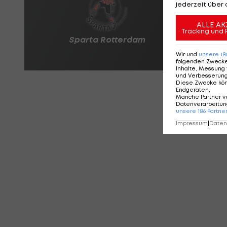
jederzeit über 
ALLE AK
Tracking und 
Wir und
unsere
18
folgenden Zweck
Inhalte, Messung 
und Verbesserun
Diese Zwecke kö
Endgeräten
.
Manche Partner v
Datenverarbeitung
unsere
186
Partne
Impressum
|
Datens