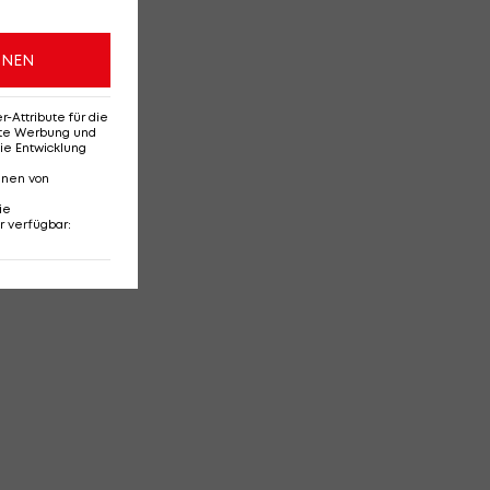
ONEN
Attribute für die
erte Werbung und
ie Entwicklung
nnen von
ie
r verfügbar
: