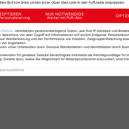
den Button links unten bzw. über den Link in der Fußzeile anpassen.
ZEPTIEREN
NUR NOTWENDIGE
OPTI
Personalisierung
Weiter mit PUR-Abo
6
Partner
verarbeiten personenbezogene Daten, wie Ihre IP-Adresse und Browser-
e
:
Speichern von oder Zugriff auf Informationen auf einem Endgerät; Personalisi
von Werbeleistung und der Performance von Inhalten, Zielgruppenforschung sow
g von Angeboten
.
nnen unter Umständen auch
:
Genaue Standortdaten und Identifikation durch Sca
erwenden für gewisse Zwecke berechtigtes Interesse als Rechtsgrundlage für d
. Details dazu, sowie die Möglichkeit Ihr Widerspruchsrecht auszuüben, sind hie
r
chutzrichtlinie