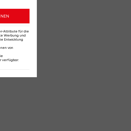
ONEN
Attribute für die
erte Werbung und
ie Entwicklung
nnen von
ie
r verfügbar
: