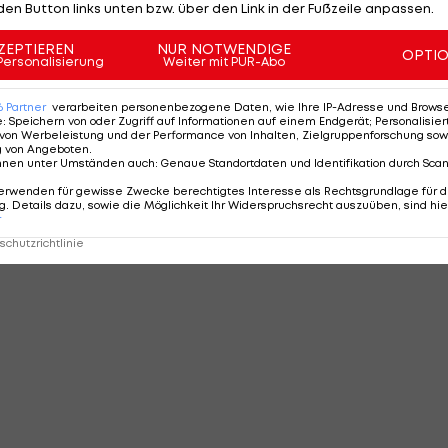
den Button links unten bzw. über den Link in der Fußzeile anpassen.
ZEPTIEREN
NUR NOTWENDIGE
OPTI
Personalisierung
Weiter mit PUR-Abo
6
Partner
verarbeiten personenbezogene Daten, wie Ihre IP-Adresse und Browser-
e
:
Speichern von oder Zugriff auf Informationen auf einem Endgerät; Personalisi
von Werbeleistung und der Performance von Inhalten, Zielgruppenforschung sow
g von Angeboten
.
nnen unter Umständen auch
:
Genaue Standortdaten und Identifikation durch Sca
erwenden für gewisse Zwecke berechtigtes Interesse als Rechtsgrundlage für d
. Details dazu, sowie die Möglichkeit Ihr Widerspruchsrecht auszuüben, sind hie
r
chutzrichtlinie