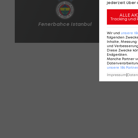
jederzeit über 
ALLE AK
Tracking und 
Wir und
unsere
18
folgenden Zweck
Inhalte, Messung 
und Verbesserun
Diese Zwecke kö
Endgeräten
.
Manche Partner v
Datenverarbeitung
unsere
186
Partne
Impressum
|
Datens