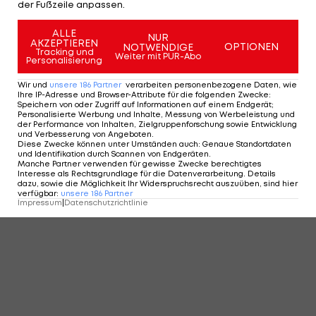
der Fußzeile anpassen.
ALLE
NUR
AKZEPTIEREN
OPTIONEN
NOTWENDIGE
Tracking und
Weiter mit PUR-Abo
Personalisierung
Wir und
unsere
186
Partner
verarbeiten personenbezogene Daten, wie
Ihre IP-Adresse und Browser-Attribute für die folgenden Zwecke
:
Speichern von oder Zugriff auf Informationen auf einem Endgerät;
Personalisierte Werbung und Inhalte, Messung von Werbeleistung und
der Performance von Inhalten, Zielgruppenforschung sowie Entwicklung
und Verbesserung von Angeboten
.
Diese Zwecke können unter Umständen auch
:
Genaue Standortdaten
und Identifikation durch Scannen von Endgeräten
.
Manche Partner verwenden für gewisse Zwecke berechtigtes
Interesse als Rechtsgrundlage für die Datenverarbeitung. Details
dazu, sowie die Möglichkeit Ihr Widerspruchsrecht auszuüben, sind hier
verfügbar
:
unsere
186
Partner
Impressum
|
Datenschutzrichtlinie