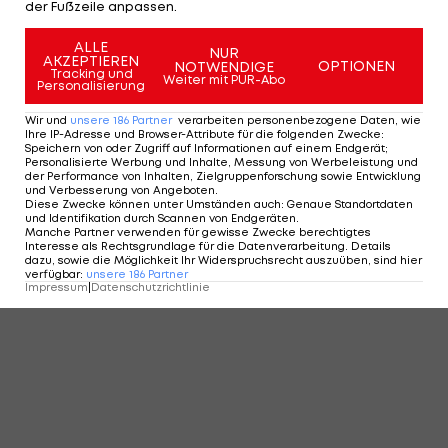
der Fußzeile anpassen.
ALLE
NUR
AKZEPTIEREN
OPTIONEN
NOTWENDIGE
Tracking und
Weiter mit PUR-Abo
Personalisierung
Wir und
unsere
186
Partner
verarbeiten personenbezogene Daten, wie
Ihre IP-Adresse und Browser-Attribute für die folgenden Zwecke
:
Speichern von oder Zugriff auf Informationen auf einem Endgerät;
Personalisierte Werbung und Inhalte, Messung von Werbeleistung und
der Performance von Inhalten, Zielgruppenforschung sowie Entwicklung
und Verbesserung von Angeboten
.
Diese Zwecke können unter Umständen auch
:
Genaue Standortdaten
und Identifikation durch Scannen von Endgeräten
.
Manche Partner verwenden für gewisse Zwecke berechtigtes
Interesse als Rechtsgrundlage für die Datenverarbeitung. Details
dazu, sowie die Möglichkeit Ihr Widerspruchsrecht auszuüben, sind hier
verfügbar
:
unsere
186
Partner
Impressum
|
Datenschutzrichtlinie