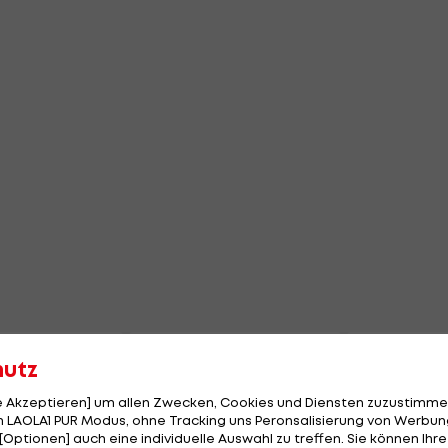
hutz
le Akzeptieren] um allen Zwecken, Cookies und Diensten zuzustimme
 LAOLA1 PUR Modus, ohne Tracking uns Peronsalisierung von Werbung
[Optionen] auch eine individuelle Auswahl zu treffen. Sie können Ihre