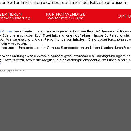
den Button links unten bzw. über den Link in der Fußzeile anpassen.
ZEPTIEREN
NUR NOTWENDIGE
OPTI
Personalisierung
Weiter mit PUR-Abo
6
Partner
verarbeiten personenbezogene Daten, wie Ihre IP-Adresse und Browser-
e
:
Speichern von oder Zugriff auf Informationen auf einem Endgerät; Personalisi
von Werbeleistung und der Performance von Inhalten, Zielgruppenforschung sow
g von Angeboten
.
nnen unter Umständen auch
:
Genaue Standortdaten und Identifikation durch Sca
erwenden für gewisse Zwecke berechtigtes Interesse als Rechtsgrundlage für d
. Details dazu, sowie die Möglichkeit Ihr Widerspruchsrecht auszuüben, sind hie
r
chutzrichtlinie