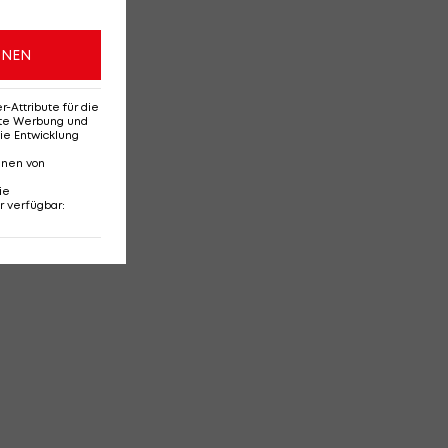
ONEN
Attribute für die
erte Werbung und
ie Entwicklung
nnen von
ie
r verfügbar
: