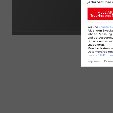
jederzeit über 
ALLE AK
Tracking und 
Wir und
unsere
18
folgenden Zweck
Inhalte, Messung 
und Verbesserun
Diese Zwecke kö
Endgeräten
.
Manche Partner v
Datenverarbeitung
unsere
186
Partne
Impressum
|
Datens