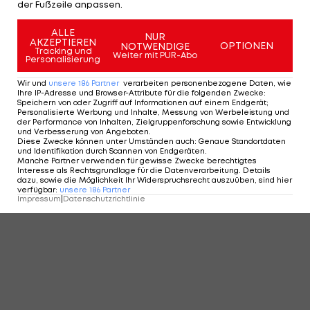
der Fußzeile anpassen.
ALLE
NUR
AKZEPTIEREN
OPTIONEN
NOTWENDIGE
Tracking und
Weiter mit PUR-Abo
Personalisierung
Wir und
unsere
186
Partner
verarbeiten personenbezogene Daten, wie
Ihre IP-Adresse und Browser-Attribute für die folgenden Zwecke
:
Speichern von oder Zugriff auf Informationen auf einem Endgerät;
Personalisierte Werbung und Inhalte, Messung von Werbeleistung und
der Performance von Inhalten, Zielgruppenforschung sowie Entwicklung
und Verbesserung von Angeboten
.
Diese Zwecke können unter Umständen auch
:
Genaue Standortdaten
und Identifikation durch Scannen von Endgeräten
.
Manche Partner verwenden für gewisse Zwecke berechtigtes
Interesse als Rechtsgrundlage für die Datenverarbeitung. Details
dazu, sowie die Möglichkeit Ihr Widerspruchsrecht auszuüben, sind hier
verfügbar
:
unsere
186
Partner
Impressum
|
Datenschutzrichtlinie