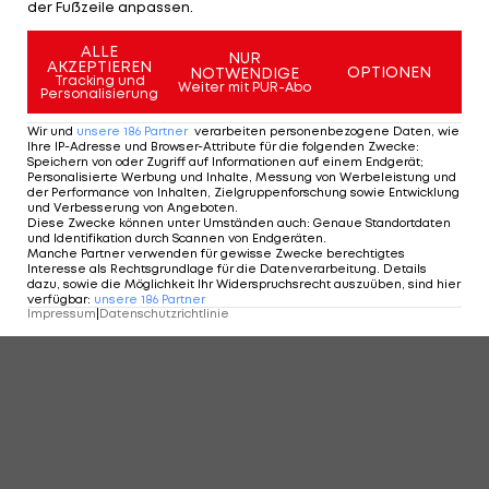
der Fußzeile anpassen.
ALLE
NUR
AKZEPTIEREN
OPTIONEN
NOTWENDIGE
Tracking und
Weiter mit PUR-Abo
Personalisierung
Wir und
unsere
186
Partner
verarbeiten personenbezogene Daten, wie
Ihre IP-Adresse und Browser-Attribute für die folgenden Zwecke
:
Speichern von oder Zugriff auf Informationen auf einem Endgerät;
Personalisierte Werbung und Inhalte, Messung von Werbeleistung und
der Performance von Inhalten, Zielgruppenforschung sowie Entwicklung
und Verbesserung von Angeboten
.
Diese Zwecke können unter Umständen auch
:
Genaue Standortdaten
und Identifikation durch Scannen von Endgeräten
.
Manche Partner verwenden für gewisse Zwecke berechtigtes
Interesse als Rechtsgrundlage für die Datenverarbeitung. Details
dazu, sowie die Möglichkeit Ihr Widerspruchsrecht auszuüben, sind hier
verfügbar
:
unsere
186
Partner
Impressum
|
Datenschutzrichtlinie