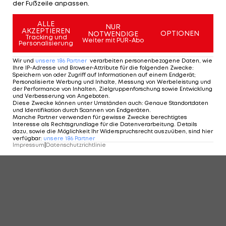
der Fußzeile anpassen.
ALLE
NUR
AKZEPTIEREN
OPTIONEN
NOTWENDIGE
Tracking und
Weiter mit PUR-Abo
Personalisierung
Wir und
unsere
186
Partner
verarbeiten personenbezogene Daten, wie
Ihre IP-Adresse und Browser-Attribute für die folgenden Zwecke
:
Speichern von oder Zugriff auf Informationen auf einem Endgerät;
Personalisierte Werbung und Inhalte, Messung von Werbeleistung und
der Performance von Inhalten, Zielgruppenforschung sowie Entwicklung
und Verbesserung von Angeboten
.
Diese Zwecke können unter Umständen auch
:
Genaue Standortdaten
und Identifikation durch Scannen von Endgeräten
.
Manche Partner verwenden für gewisse Zwecke berechtigtes
Interesse als Rechtsgrundlage für die Datenverarbeitung. Details
dazu, sowie die Möglichkeit Ihr Widerspruchsrecht auszuüben, sind hier
verfügbar
:
unsere
186
Partner
Impressum
|
Datenschutzrichtlinie