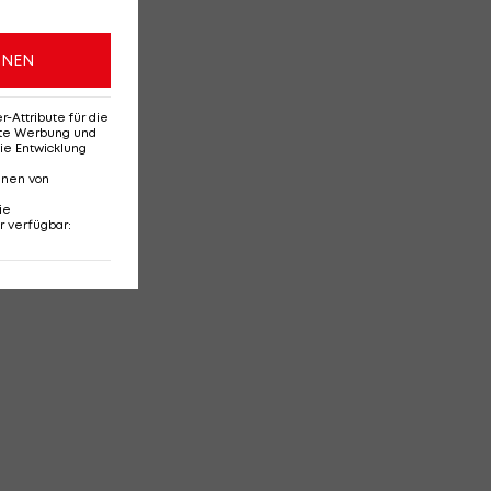
ONEN
Attribute für die
erte Werbung und
ie Entwicklung
nnen von
ie
r verfügbar
: