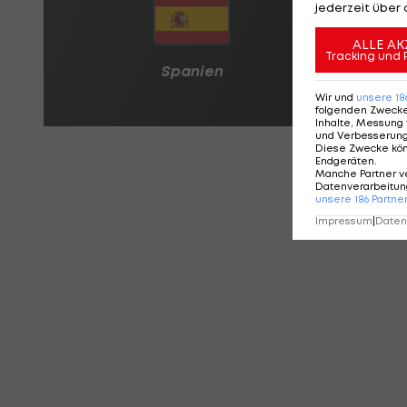
jederzeit über 
ALLE AK
Tracking und 
Wir und
unsere
18
folgenden Zweck
Inhalte, Messung 
und Verbesserun
Diese Zwecke kö
Endgeräten
.
Manche Partner v
Datenverarbeitung
unsere
186
Partne
Impressum
|
Datens