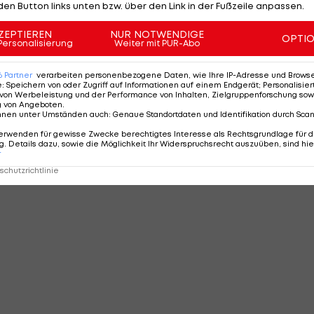
den Button links unten bzw. über den Link in der Fußzeile anpassen.
ZEPTIEREN
NUR NOTWENDIGE
OPTI
Personalisierung
Weiter mit PUR-Abo
6
Partner
verarbeiten personenbezogene Daten, wie Ihre IP-Adresse und Browser-
e
:
Speichern von oder Zugriff auf Informationen auf einem Endgerät; Personalisi
von Werbeleistung und der Performance von Inhalten, Zielgruppenforschung sow
g von Angeboten
.
nnen unter Umständen auch
:
Genaue Standortdaten und Identifikation durch Sca
erwenden für gewisse Zwecke berechtigtes Interesse als Rechtsgrundlage für d
. Details dazu, sowie die Möglichkeit Ihr Widerspruchsrecht auszuüben, sind hie
r
chutzrichtlinie