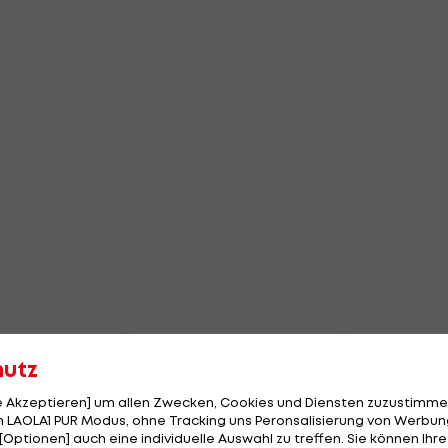
hutz
le Akzeptieren] um allen Zwecken, Cookies und Diensten zuzustimme
 LAOLA1 PUR Modus, ohne Tracking uns Peronsalisierung von Werbung
[Optionen] auch eine individuelle Auswahl zu treffen. Sie können Ihre