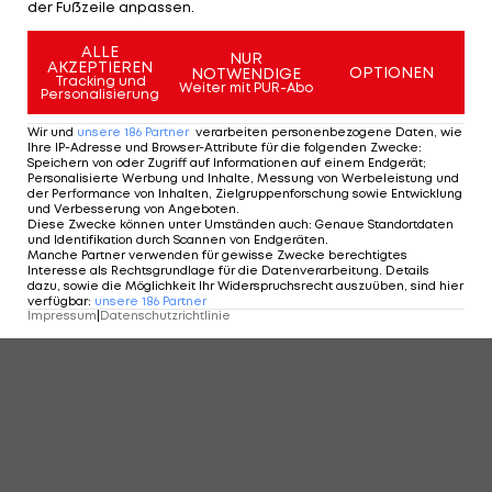
der Fußzeile anpassen.
ALLE
NUR
AKZEPTIEREN
OPTIONEN
NOTWENDIGE
Tracking und
Weiter mit PUR-Abo
Personalisierung
Wir und
unsere
186
Partner
verarbeiten personenbezogene Daten, wie
Ihre IP-Adresse und Browser-Attribute für die folgenden Zwecke
:
Speichern von oder Zugriff auf Informationen auf einem Endgerät;
Personalisierte Werbung und Inhalte, Messung von Werbeleistung und
der Performance von Inhalten, Zielgruppenforschung sowie Entwicklung
und Verbesserung von Angeboten
.
Diese Zwecke können unter Umständen auch
:
Genaue Standortdaten
und Identifikation durch Scannen von Endgeräten
.
Manche Partner verwenden für gewisse Zwecke berechtigtes
Interesse als Rechtsgrundlage für die Datenverarbeitung. Details
dazu, sowie die Möglichkeit Ihr Widerspruchsrecht auszuüben, sind hier
verfügbar
:
unsere
186
Partner
Impressum
|
Datenschutzrichtlinie