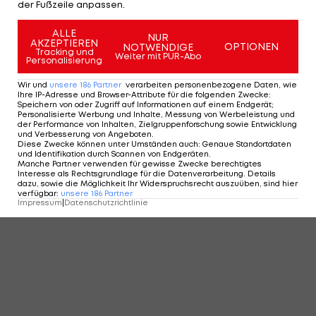
der Fußzeile anpassen.
ALLE
NUR
AKZEPTIEREN
OPTIONEN
NOTWENDIGE
Tracking und
Weiter mit PUR-Abo
Personalisierung
Wir und
unsere
186
Partner
verarbeiten personenbezogene Daten, wie
Ihre IP-Adresse und Browser-Attribute für die folgenden Zwecke
:
Speichern von oder Zugriff auf Informationen auf einem Endgerät;
Personalisierte Werbung und Inhalte, Messung von Werbeleistung und
der Performance von Inhalten, Zielgruppenforschung sowie Entwicklung
und Verbesserung von Angeboten
.
Diese Zwecke können unter Umständen auch
:
Genaue Standortdaten
und Identifikation durch Scannen von Endgeräten
.
Manche Partner verwenden für gewisse Zwecke berechtigtes
Interesse als Rechtsgrundlage für die Datenverarbeitung. Details
dazu, sowie die Möglichkeit Ihr Widerspruchsrecht auszuüben, sind hier
verfügbar
:
unsere
186
Partner
Impressum
|
Datenschutzrichtlinie