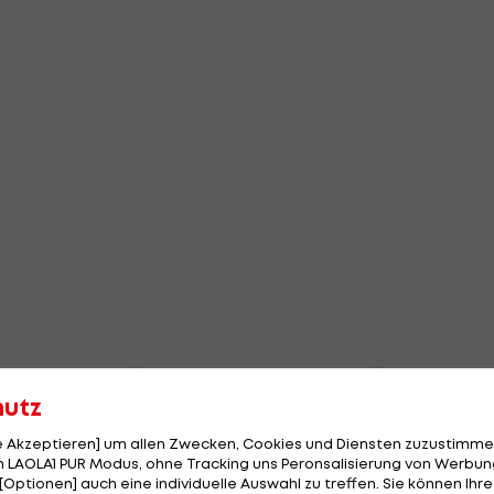
hutz
le Akzeptieren] um allen Zwecken, Cookies und Diensten zuzustimme
 LAOLA1 PUR Modus, ohne Tracking uns Peronsalisierung von Werbung
[Optionen] auch eine individuelle Auswahl zu treffen. Sie können Ihre