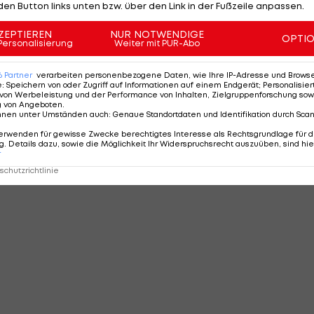
den Button links unten bzw. über den Link in der Fußzeile anpassen.
ZEPTIEREN
NUR NOTWENDIGE
OPTI
Personalisierung
Weiter mit PUR-Abo
6
Partner
verarbeiten personenbezogene Daten, wie Ihre IP-Adresse und Browser-
e
:
Speichern von oder Zugriff auf Informationen auf einem Endgerät; Personalisi
von Werbeleistung und der Performance von Inhalten, Zielgruppenforschung sow
g von Angeboten
.
nnen unter Umständen auch
:
Genaue Standortdaten und Identifikation durch Sca
erwenden für gewisse Zwecke berechtigtes Interesse als Rechtsgrundlage für d
. Details dazu, sowie die Möglichkeit Ihr Widerspruchsrecht auszuüben, sind hie
r
chutzrichtlinie