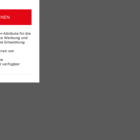
ONEN
Attribute für die
erte Werbung und
ie Entwicklung
nnen von
ie
r verfügbar
: