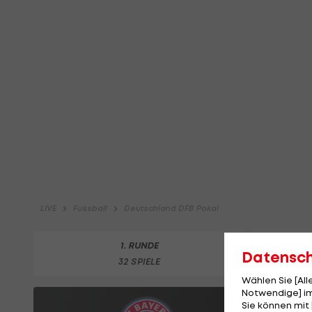
Datensc
Wählen Sie [Al
Notwendige] im
Sie können mit 