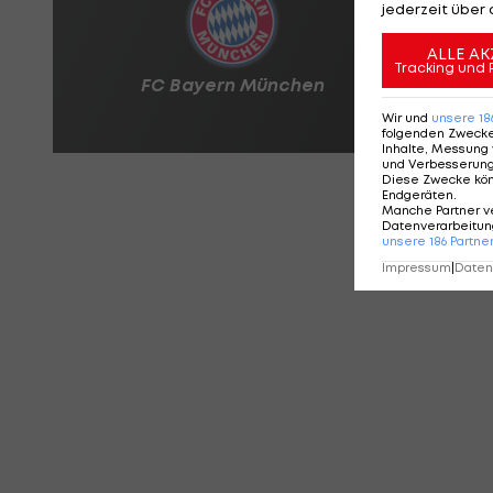
jederzeit über 
ALLE AK
Tracking und 
Wir und
unsere
18
folgenden Zweck
Inhalte, Messung 
und Verbesserun
Diese Zwecke kö
Endgeräten
.
Manche Partner v
Datenverarbeitung
unsere
186
Partne
Impressum
|
Datens