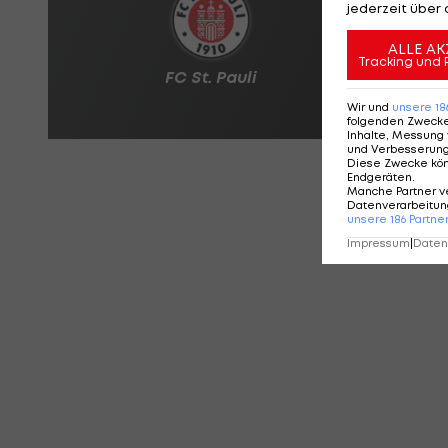
jederzeit über 
ALLE AK
Tracking und 
Wir und
unsere
18
folgenden Zweck
Inhalte, Messung 
und Verbesserun
Diese Zwecke kö
Endgeräten
.
Manche Partner v
Datenverarbeitung
unsere
186
Partne
Impressum
|
Datens