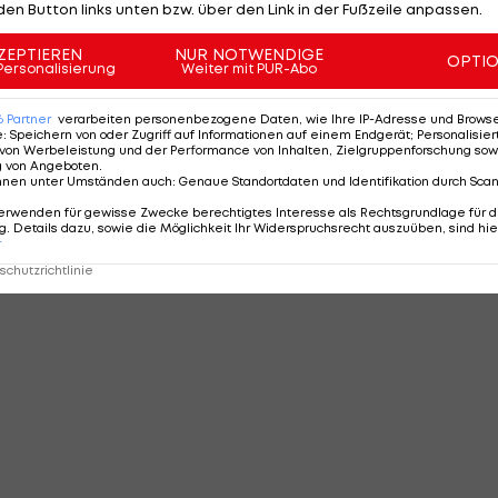
den Button links unten bzw. über den Link in der Fußzeile anpassen.
ZEPTIEREN
NUR NOTWENDIGE
OPTI
Personalisierung
Weiter mit PUR-Abo
6
Partner
verarbeiten personenbezogene Daten, wie Ihre IP-Adresse und Browser-
e
:
Speichern von oder Zugriff auf Informationen auf einem Endgerät; Personalisi
von Werbeleistung und der Performance von Inhalten, Zielgruppenforschung sow
g von Angeboten
.
nnen unter Umständen auch
:
Genaue Standortdaten und Identifikation durch Sca
erwenden für gewisse Zwecke berechtigtes Interesse als Rechtsgrundlage für d
. Details dazu, sowie die Möglichkeit Ihr Widerspruchsrecht auszuüben, sind hie
r
chutzrichtlinie