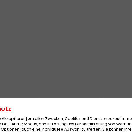
hutz
le Akzeptieren] um allen Zwecken, Cookies und Diensten zuzustimme
 LAOLA1 PUR Modus, ohne Tracking uns Peronsalisierung von Werbung
[Optionen] auch eine individuelle Auswahl zu treffen. Sie können Ihre