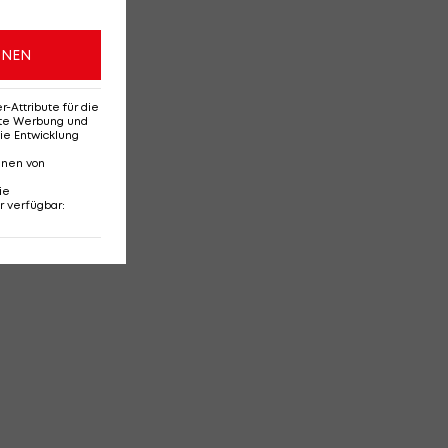
ONEN
Attribute für die
erte Werbung und
ie Entwicklung
nnen von
ie
r verfügbar
: