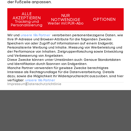
der Fußzeile anpassen.
ALLE
NUR
AKZEPTIEREN
OPTIONEN
NOTWENDIGE
Tracking und
Weiter mit PUR-Abo
Personalisierung
Wir und
unsere
186
Partner
verarbeiten personenbezogene Daten, wie
Ihre IP-Adresse und Browser-Attribute für die folgenden Zwecke
:
Speichern von oder Zugriff auf Informationen auf einem Endgerät;
Personalisierte Werbung und Inhalte, Messung von Werbeleistung und
der Performance von Inhalten, Zielgruppenforschung sowie Entwicklung
und Verbesserung von Angeboten
.
Diese Zwecke können unter Umständen auch
:
Genaue Standortdaten
und Identifikation durch Scannen von Endgeräten
.
Manche Partner verwenden für gewisse Zwecke berechtigtes
Interesse als Rechtsgrundlage für die Datenverarbeitung. Details
dazu, sowie die Möglichkeit Ihr Widerspruchsrecht auszuüben, sind hier
verfügbar
:
unsere
186
Partner
Impressum
|
Datenschutzrichtlinie